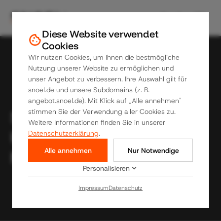
search
dark_mode
Diese Website verwendet
cookie
Cookies
Wir nutzen Cookies, um Ihnen die bestmögliche
Nutzung unserer Website zu ermöglichen und
unser Angebot zu verbessern. Ihre Auswahl gilt für
snoel.de und unsere Subdomains (z. B.
angebot.snoel.de). Mit Klick auf „Alle annehmen"
Sicherheitsdienst für
stimmen Sie der Verwendung aller Cookies zu.
Weitere Informationen finden Sie in unserer
Unternehmen in
Datenschutzerklärung
.
Alle annehmen
Nur Notwendige
Mitteldeutschland
keyboard_arrow_down
Personalisieren
Impressum
Datenschutz